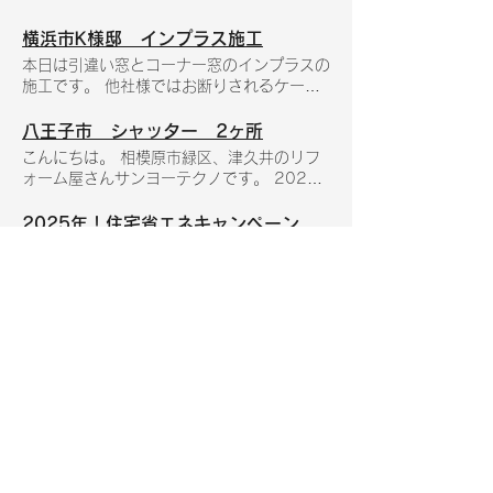
横浜市K様邸 インプラス施工
本日は引違い窓とコーナー窓のインプラスの
施工です。 他社様ではお断りされるケース
が多いコーナー窓も当社は得意としておりま
す。 コーナー窓 施工前 コーナー窓 施工
八王子市 シャッター 2ヶ所
前 引違い窓 施工前 引違い窓 施工後 今
こんにちは。 相模原市緑区、津久井のリフ
回の工事も、国の補助金対応部材です。 少
ォーム屋さんサンヨーテクノです。 2025
しでも気になった方はお気軽にお問い合わせ
年！ 住宅省エネキャンペーン で お得にリ
ください！！
フォーム したい方は お早めにお声がけくだ
2025年！住宅省エネキャンペーン決定！
さいね。 先日、素敵なリフォームが完成し
こんにちは。 神奈川県相模原市のリフォー
ましたのでぜひご覧ください(^^♪ ----------
ム会社、サンヨーテクノです。 2024年 住
------------------------------------------ 東
宅省エネキャンペーン 、まだまだ実施の最
京都八王子市 リフォーム内容：造作シャッ
中ですが、先日 2025年 の住宅省エネキャ
秦野市 ドアリフォーム
ター2ヶ所 費用：約36万円 工期：2日間 --
ンペーンが実施されるという発表がありまし
こんにちは。 相模原市緑区、津久井のリフ
----------------------------------------------
た♪ 国土交通省・ 環境省・経済産業省の3省
ォーム屋さんサンヨーテクノです。 あっと
----- まずは、ビフォー写真 戸袋があるタイ
連携の国の大きな事業です！ 是非、この機
いう間に10月も終わりですね…。 2024
プの古いシャッターです。築40年の立派な
会をお見逃しなくお得にリフォームしましょ
年！ 住宅省エネキャンペーン で お得にリ
おうちです。 造作のシャッターです。 塗
う！ どんな内容か…気になりますよね！ 当
フォーム したい方は お早めにお声がけくだ
装・防水施工も行います。 そしてつい
社も登録しているリショップナビさんが詳し
さいね。 まだ間に合います！が、国の予算
プライバシーポリシー
に… 完成！ 防音・断熱・防犯にも優れて
く解説していますので興味があるかたは下記
がなくなり次第終了します。 ご相談だけで
います。 快適さと安全を手に入れてとても
Cookie（クッキー）ポリシー
のリンクをご覧ください。どんな工事が対象
もお気軽にご連絡ください。 先日、素敵な
喜んでいただけました。