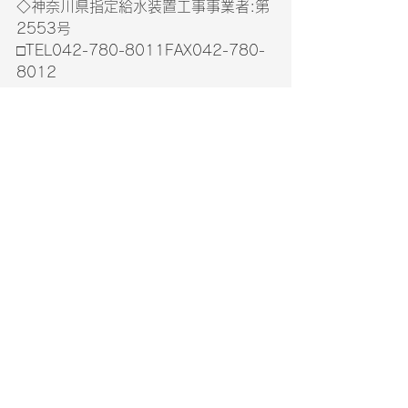
◇神奈川県指定給水装置工事事業者:第
2553号　
□TEL042-780-8011FAX042-780-
8012　
□http://www.3434tech.com/□E-Mail 
: root@3434tech.com
中山　進　　一級建築施工管理技
士　　携帯090-8024-2244
東京
神奈川
相模原
リフォーム
フルリフォーム
内装
水回り
キッチン
マンション
東京都
すべて表示
最新記事