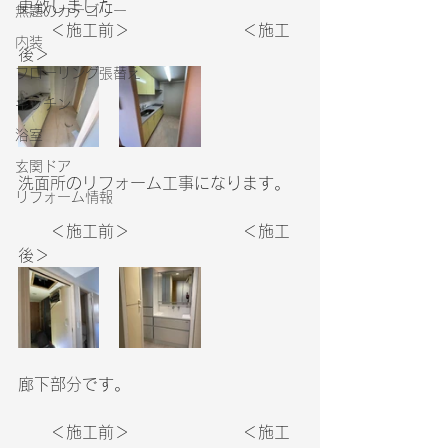
更致しました
無題のカテゴリー
　　＜施工前＞　　　　　　　＜施工
内装
後＞
フローリング張替え
キッチン
浴室
玄関ドア
洗面所のリフォーム工事になります。
リフォーム情報
　　＜施工前＞　　　　　　　＜施工
後＞
廊下部分です。
　　＜施工前＞　　　　　　　＜施工