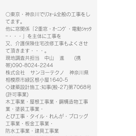
〇東京・神奈川でﾘﾌｫｰﾑ全般の工事をし
てます。　
他に窓関係「2重窓・ｵｰﾆﾝｸﾞ・電動ｼｬｯﾀ
ｰ・・・」を主体に工事を　
又、介護保険住宅改修工事もよくさせ
て頂きます・・・。
現地調査共担当　中山   進　　(携
帯)090-8024-2244
株式会社   サンヨーテクノ　神奈川県
相模原市緑区根小屋1640-5　
◇建築設計施工:知事(般-27)第7068号
(許可事業)　　　
木工事業・屋根工事業・鋼構造物工事
業・塗装工事業・　　　
とび工事・タイル・れんが・ブロッグ
工事業・板金工事業・　　　
防水工事業・建具工事業　