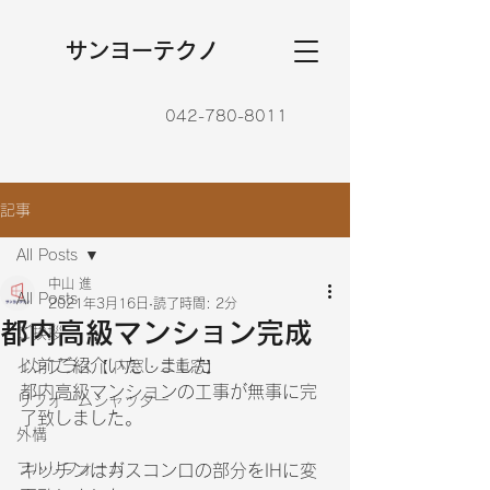
​サンヨーテクノ
042-780-8011
記事
All Posts
中山 進
All Posts
2021年3月16日
読了時間: 2分
都内高級マンション完成
ご挨拶
以前ご紹介いたしました
インプラス【 内窓・二重窓】
都内高級マンションの工事が無事に完
リフォームシャッター
了致しました。
外構
フルリフォーム
キッチンはガスコンロの部分をIHに変