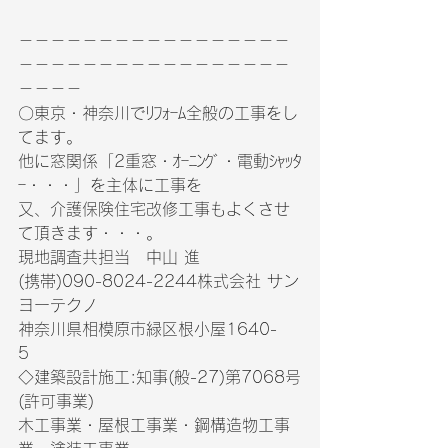
－－－－－－－－－－－－－－－－－
－－－－－－－－－－－－－－－－－
－－－－
〇東京・神奈川でﾘﾌｫｰﾑ全般の工事をし
てます。　
他に窓関係「2重窓・ｵｰﾆﾝｸﾞ・電動ｼｬｯﾀ
ｰ・・・」を主体に工事を　
又、介護保険住宅改修工事もよくさせ
て頂きます・・・。
現地調査共担当　中山 進　　
(携帯)090-8024-2244株式会社 サン
ヨーテクノ　
神奈川県相模原市緑区根小屋1640-
5　
◇建築設計施工:知事(般-27)第7068号
(許可事業)　　　
木工事業・屋根工事業・鋼構造物工事