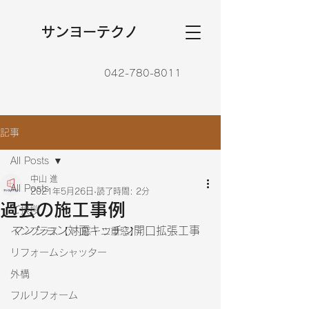
​サンヨーテクノ
042-780-8011
記事
All Posts
中山 進
All Posts
2021年5月26日
読了時間: 2分
過去の施工事例
ご挨拶
マンション対面キッチン開口拡張工事
インプラス【 内窓・二重窓】
リフォームシャッター
外構
フルリフォーム