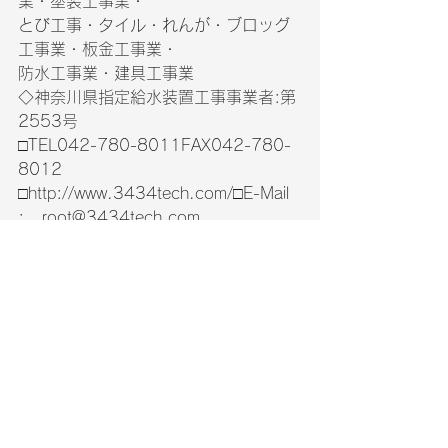
業・塗装工事業・　　　
とび工事・タイル・れんが・ブロッグ
工事業・板金工事業・　　　
防水工事業・建具工事業　
◇神奈川県指定給水装置工事事業者:第
2553号
□TEL042-780-8011FAX042-780-
8012　
□http://www.3434tech.com/□E-Mail 
:   
root@3434tech.com
中山　進　　一級建築施工管理技
士　　
携帯090-8024-2244
事務所営業時間：平日AM9：00～
PM1：00
－－－－－－－－－－－－－－－－－
－－－－－－－－－－－－－－－－－
－－－－－