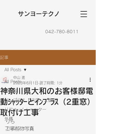
​サンヨーテクノ
042-780-8011
記事
All Posts
中山 進
All Posts
2023年6月1日
読了時間: 1分
神奈川県大和のお客様邸電
ご挨拶
動ｼｬｯﾀｰとｲﾝﾌﾟﾗｽ（2重窓）
インプラス【 内窓・二重窓】
リフォームシャッター
取付け工事
外構
りら
フルリフォーム
工事前の写真