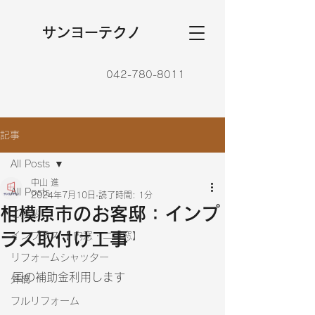
​サンヨーテクノ
042-780-8011
記事
All Posts
中山 進
All Posts
2024年7月10日
読了時間: 1分
相模原市のお客邸：インプ
ご挨拶
ラス取付け工事
インプラス【 内窓・二重窓】
リフォームシャッター
国の補助金利用します
外構
フルリフォーム