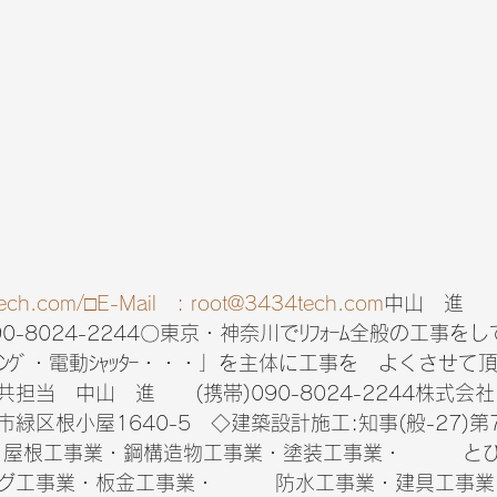
ech.com/□E-Mail   : root@3434tech.com
中山　進　
0-8024-2244〇東京・神奈川でﾘﾌｫｰﾑ全般の工事を
ﾆﾝｸﾞ・電動ｼｬｯﾀｰ・・・」を主体に工事を　よくさせて
当　中山   進　　(携帯)090-8024-2244株式会社
緑区根小屋1640-5　◇建築設計施工:知事(般-27)第7
・屋根工事業・鋼構造物工事業・塗装工事業・　　　と
グ工事業・板金工事業・　　　防水工事業・建具工事業