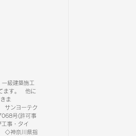
　一級建築施工
してます。　他に
頂きま
   サンヨーテク
068号(許可事
び工事・タイ
　◇神奈川県指