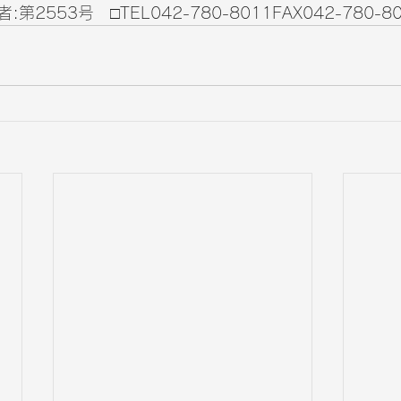
2553号　□TEL042-780-8011FAX042-780-8