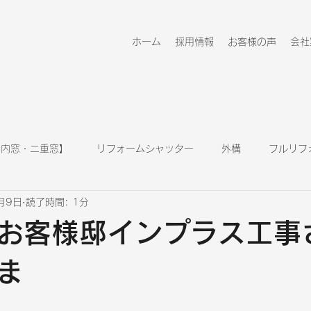
ホーム
採用情報
お客様の声
会社
 内窓・二重窓】
リフォームシャッター
外構
フルリフ
月9日
読了時間: 1分
キッチン
浴室
玄関ドア
リフォーム情報
お客様邸インプラス工事
ま