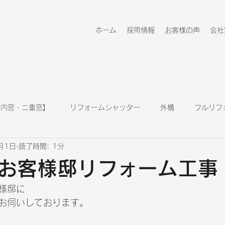
ホーム
採用情報
お客様の声
会社
 内窓・二重窓】
リフォームシャッター
外構
フルリフ
月1日
読了時間: 1分
キッチン
浴室
玄関ドア
リフォーム情報
お客様邸リフォーム工事
様邸に
お伺いしております。