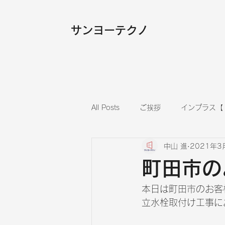
​サンヨーテクノ
All Posts
ご挨拶
インプラス【
中山 進
2021年3
内装
フローリング張替え
町田市の
本日は町田市のお客
立水栓取付け工事に