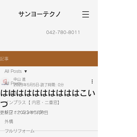
​サンヨーテクノ
042-780-8011
記事
All Posts
中山 進
All Posts
2023年5月5日
読了時間: 0分
ははははははははははこい
ご挨拶
つ
インプラス【 内窓・二重窓】
リフォームシャッター
更新日：
2023年5月8日
外構
フルリフォーム