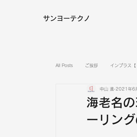
​サンヨーテクノ
All Posts
ご挨拶
インプラス【
中山 進
2021年6
内装
フローリング張替え
海老名の
ーリング