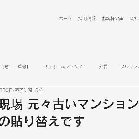
ホーム
採用情報
お客様の声
会社
 内窓・二重窓】
リフォームシャッター
外構
フルリフ
月30日
読了時間: 0分
キッチン
浴室
玄関ドア
リフォーム情報
現埸 元々古いマンショ
の貼り替えです