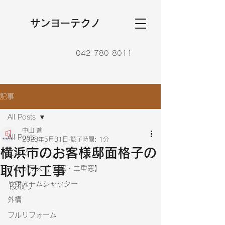
​サンヨーテクノ
042-780-8011
記事
All Posts
中山 進
All Posts
2023年5月31日
読了時間: 1分
横浜市のお客様邸面格子の
ご挨拶
取付け工事
インプラス【 内窓・二重窓】
リフォームシャッター
段取り・・・
外構
フルリフォーム