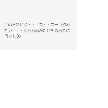
この日暑いね・・・コカ・コーラ飲み
たい・・・ああああ冷たいものあれば
何でもOK
□http://www.3434tech.com/□E-Mail 
: root@3434tech.com
中山　進　　一
級建築施工管理技士　　携帯090-
8024-2244〇東京・神奈川でﾘﾌｫｰﾑ全
般の工事をしてます。　他に窓関係「2
重窓・ｵｰﾆﾝｸﾞ・電動ｼｬｯﾀｰ・・・」を主
体に工事を　又、介護保険住宅改修工
事もよくさせて頂きます・・・。現地
調査共担当　中山   進　　(携帯)090-
8024-2244