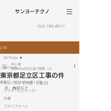
​サンヨーテクノ
042-780-8011
記事
All Posts
中山 進
All Posts
2024年4月5日
読了時間: 1分
東京都足立区工事の件
ご挨拶
更新日：
2024年4月12日
インプラス【 内窓・二重窓】
床，內裝など
リフォームシャッター
外構
フルリフォーム