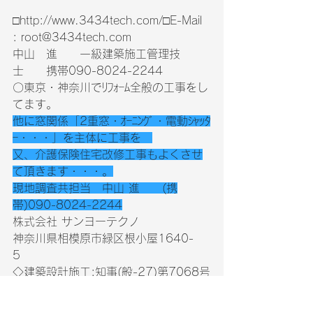
□http://www.3434tech.com/□E-Mail 
: root@3434tech.com 
中山　進　　一級建築施工管理技
士　　携帯090-8024-2244
〇東京・神奈川でﾘﾌｫｰﾑ全般の工事をし
てます。　
他に窓関係「2重窓・ｵｰﾆﾝｸﾞ・電動ｼｬｯﾀ
ｰ・・・」を主体に工事を　
又、介護保険住宅改修工事もよくさせ
て頂きます・・・。
現地調査共担当　中山 進　　(携
帯)090-8024-2244
株式会社 サンヨーテクノ　
神奈川県相模原市緑区根小屋1640-
5　
◇建築設計施工:知事(般-27)第7068号
(許可事業)　　　
木工事業・屋根工事業・鋼構造物工事