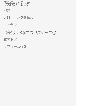
無題のカテゴリー
ご提案しました。
内装
フローリング張替え
キッチン
浴室
段取り：3階二つ部屋のその①
玄関ドア
リフォーム情報