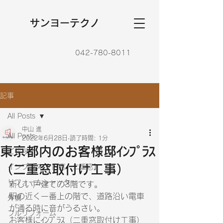
​サンヨーテクノ
042-780-8011
記事
All Posts
中山 進
All Posts
2022年6月28日
読了時間: 1分
東京都内のお客様邸ｲﾝﾌﾟﾗｽ
ご挨拶
（二重窓取付け工事）
インプラス【 内窓・二重窓】
リフォームシャッター
新しい戸建ての3階です。
駅の近く一番上の階で、道路沿い電車
外構
が通る時に音がうるさい。
フルリフォーム
お客様にｲﾝﾌﾟﾗｽ（二重窓取付け工事）