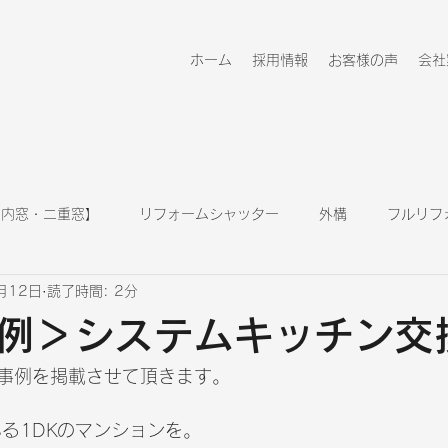
ホーム
採用情報
お客様の声
会社
 内窓・二重窓】
リフォームシャッター
外構
フルリフ
月12日
読了時間: 2分
キッチン
浴室
玄関ドア
リフォーム情報
例＞システムキッチン交
事例を掲載させて頂きます。
いる1DKのマンションを。