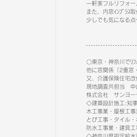
一軒家フルリフォー
また、内窓ｲﾝﾌﾟﾗ
少しでも気になる点
〇東京・神奈川でﾘﾌ
他に窓関係「2重窓・ｵ
又、介護保険住宅改
現地調査共担当　中山  
株式会社   サンヨ
◇建築設計施工:知事(
木工事業・屋根工事
とび工事・タイル・
防水工事業・建具工
◇神奈川県指定給水装