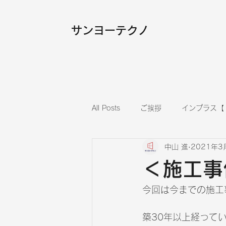
​サンヨーテクノ
All Posts
ご挨拶
インプラス【
中山 進
2021年3
内装
フローリング張替え
＜施工事
今回は今までの施工
築30年以上経って