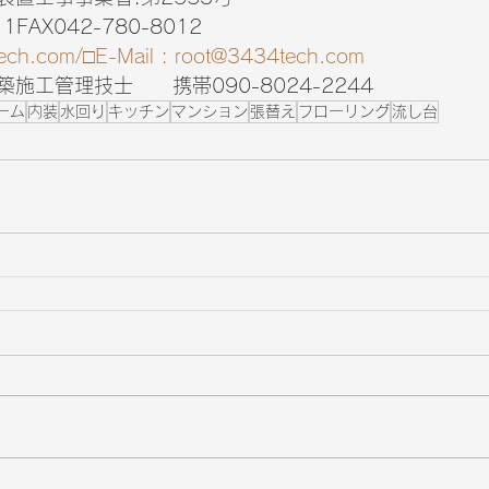
11FAX042-780-8012　
ech.com/□E-Mail : root@3434tech.com
施工管理技士　　携帯090-8024-2244
ーム
内装
水回り
キッチン
マンション
張替え
フローリング
流し台