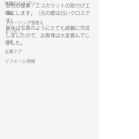
無題のカテゴリー
会社の提案：エコカラットの取付け工
事にします。（元の壁は白いクロスで
内装
す）
フローリング張替え
最後は写真のようにとても綺麗に完成
キッチン
しましたので、お客様は大変喜んでし
浴室
ました。
玄関ドア
リフォーム情報