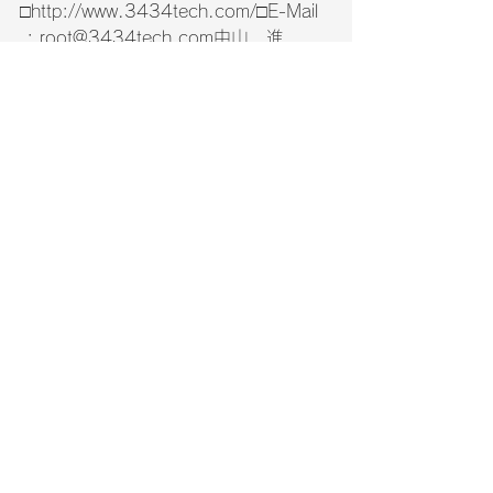
□http://www.3434tech.com/□E-Mail  
 : root@3434tech.com中山　進　　
一級建築施工管理技士　　携帯090-
8024-2244事務所営業時間：平日
AM9：00～PM5:00
すべて表示
最新記事