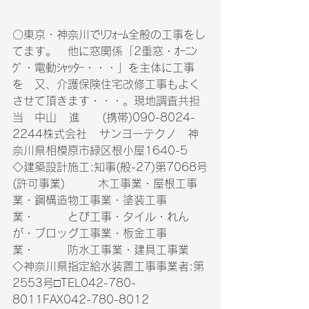
〇東京・神奈川でﾘﾌｫｰﾑ全般の工事をし
てます。　他に窓関係「2重窓・ｵｰﾆﾝ
ｸﾞ・電動ｼｬｯﾀｰ・・・」を主体に工事
を　又、介護保険住宅改修工事もよく
させて頂きます・・・。現地調査共担
当　中山   進　　(携帯)090-8024-
2244株式会社   サンヨーテクノ　神
奈川県相模原市緑区根小屋1640-5　
◇建築設計施工:知事(般-27)第7068号
(許可事業)　　　木工事業・屋根工事
業・鋼構造物工事業・塗装工事
業・　　　とび工事・タイル・れん
が・ブロッグ工事業・板金工事
業・　　　防水工事業・建具工事業　
◇神奈川県指定給水装置工事事業者:第
2553号□TEL042-780-
8011FAX042-780-8012　