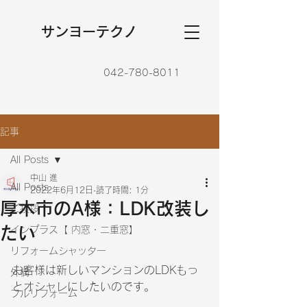
​サンヨーテクノ
042-780-8011
記事
All Posts
中山 進
All Posts
2022年6月12日
読了時間: 1分
厚木市のA様：LDK改装し
ご挨拶
たい
インプラス【 内窓・二重窓】
リフォームシャッター
お客様は新しいマンションのLDKもっ
外構
とオシャレにしたいのです。
フルリフォーム