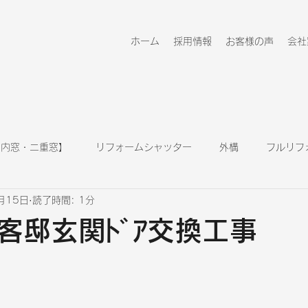
ホーム
採用情報
お客様の声
会社
 内窓・二重窓】
リフォームシャッター
外構
フルリフ
月15日
読了時間: 1分
キッチン
浴室
玄関ドア
リフォーム情報
客邸玄関ﾄﾞｱ交換工事