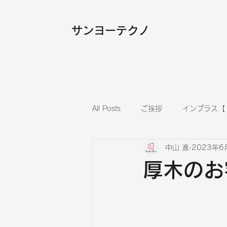
​サンヨーテクノ
All Posts
ご挨拶
インプラス【
中山 進
2023年6
内装
フローリング張替え
厚木のお