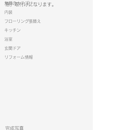
無題のカテゴリー
窓」取付けになります。
内装
フローリング張替え
キッチン
浴室
玄関ドア
リフォーム情報
完成写真