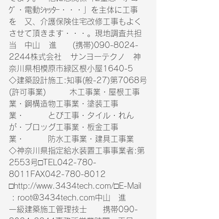
ｸﾞ・電動ｼｬｯﾀｰ・・・」を主体に工事
を　又、介護保険住宅改修工事もよく
させて頂きます・・・。現地調査共担
当　中山   進　　(携帯)090-8024-
2244株式会社   サンヨーテクノ　神
奈川県相模原市緑区根小屋1640-5　
◇建築設計施工:知事(般-27)第7068号
(許可事業)　　　木工事業・屋根工事
業・鋼構造物工事業・塗装工事
業・　　　とび工事・タイル・れん
が・ブロッグ工事業・板金工事
業・　　　防水工事業・建具工事業　
◇神奈川県指定給水装置工事事業者:第
2553号□TEL042-780-
8011FAX042-780-8012　
□http://www.3434tech.com/□E-Mail  
 : root@3434tech.com中山　進　　
一級建築施工管理技士　　携帯090-