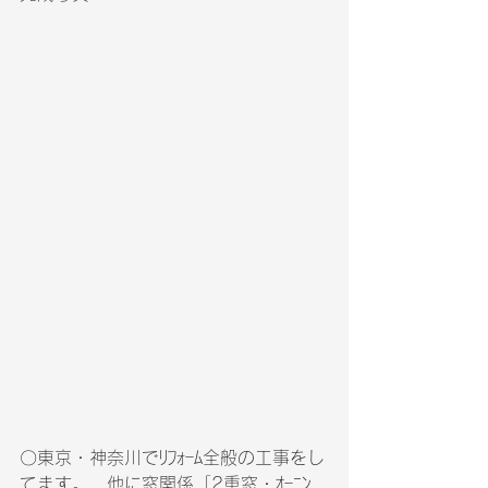
〇東京・神奈川でﾘﾌｫｰﾑ全般の工事をし
てます。　他に窓関係「2重窓・ｵｰﾆﾝ