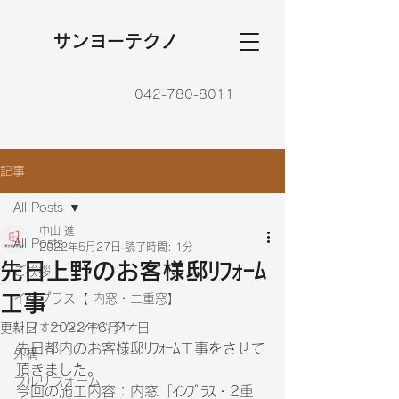
​サンヨーテクノ
042-780-8011
記事
All Posts
中山 進
All Posts
2022年5月27日
読了時間: 1分
先日上野のお客様邸ﾘﾌｫｰﾑ
ご挨拶
工事
インプラス【 内窓・二重窓】
リフォームシャッター
更新日：
2022年6月14日
先日都内のお客様邸ﾘﾌｫｰﾑ工事をさせて
外構
頂きました。
フルリフォーム
今回の施工内容：内窓「ｲﾝﾌﾟﾗｽ・2重