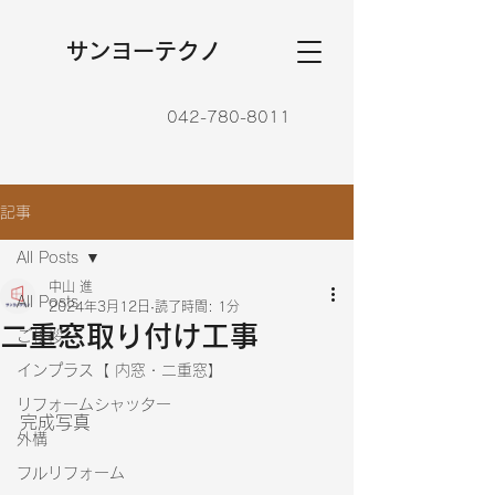
​サンヨーテクノ
042-780-8011
記事
All Posts
中山 進
All Posts
2024年3月12日
読了時間: 1分
二重窓取り付け工事
ご挨拶
インプラス【 内窓・二重窓】
リフォームシャッター
完成写真
外構
フルリフォーム