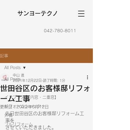
​サンヨーテクノ
042-780-8011
記事
All Posts
中山 進
All Posts
2021年12月22日
読了時間: 1分
世田谷区のお客様邸リフォ
ご挨拶
ーム工事
インプラス【 内窓・二重窓】
リフォームシャッター
更新日：
2022年6月12日
先日世田谷区のお客様邸リフォーム工
外構
事を
フルリフォーム
させていただきました。