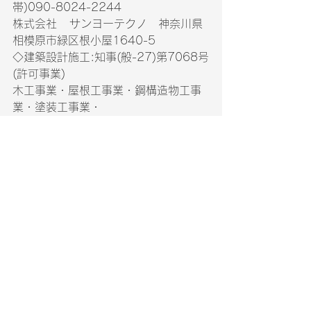
帯)090-8024-2244
株式会社   サンヨーテクノ　神奈川県
相模原市緑区根小屋1640-5　
◇建築設計施工:知事(般-27)第7068号
(許可事業)　　　
木工事業・屋根工事業・鋼構造物工事
業・塗装工事業・　　　
とび工事・タイル・れんが・ブロッグ
工事業・板金工事業・　　　
防水工事業・建具工事業　
◇神奈川県指定給水装置工事事業者:第
2553号　
□TEL042-780-8011FAX042-780-
8012　
□http://www.3434tech.com/□E-Mail 
: root@3434tech.com
中山　進　　一級建築施工管理技
士　　携帯090-8024-2244
事務所営業時間：平日　AM9：00～