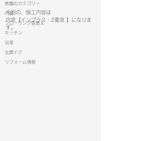
無題のカテゴリー
今回の、施工内容は
内装
内窓【インプラス・2重窓 】になりま
フローリング張替え
す。
キッチン
浴室
玄関ドア
リフォーム情報