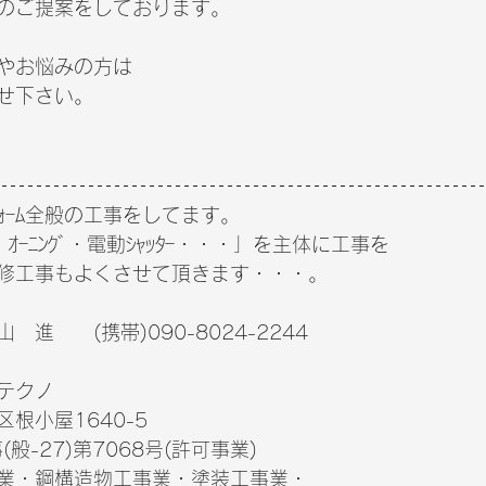
のご提案をしております。
やお悩みの方は
せ下さい。
ｫｰﾑ全般の工事をしてます。　
ｰﾆﾝｸﾞ・電動ｼｬｯﾀｰ・・・」を主体に工事を　
修工事もよくさせて頂きます・・・。
 進　　(携帯)090-8024-2244
ーテクノ　
根小屋1640-5　
般-27)第7068号(許可事業)　　　
業・鋼構造物工事業・塗装工事業・　　　