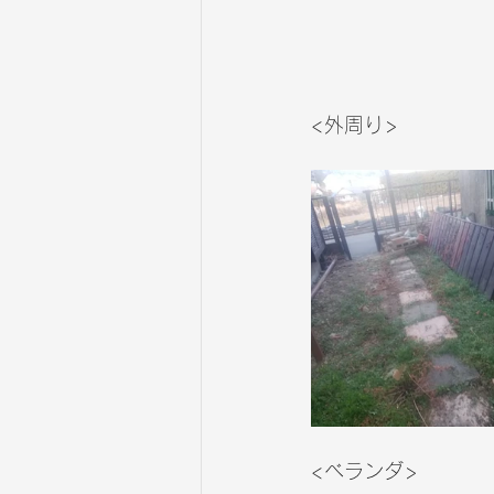
<外周り>
<ベランダ>