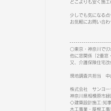
どこよりも安く施工
少しでも気になる点
お気軽にお問い合わ
〇東京・神奈川でﾘﾌ
他に窓関係「2重窓・ｵ
又、介護保険住宅改
現地調査共担当　中山  
株式会社   サンヨ
神奈川県相模原市緑区
◇建築設計施工:知事(
木工事業・屋根工事