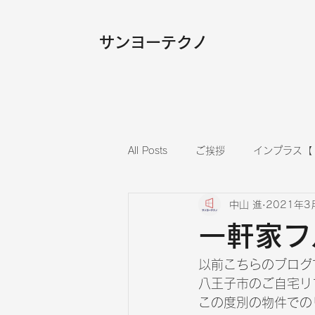
​サンヨーテクノ
All Posts
ご挨拶
インプラス【
中山 進
2021年3
内装
フローリング張替え
一軒家フ
以前こちらのブログ
八王子市のご自宅リ
この度別の物件での