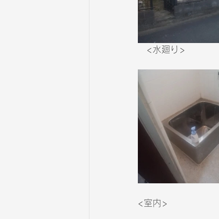
　<水廻り>
<室内>