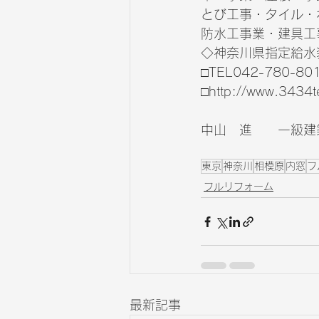
とび工事・タイル・
防水工事業・建具工
◇神奈川県指定給水装
□TEL042-780-80
□http://www.3434t
中山　進　　一級建築
東京
神奈川
相模原
内窓
フ
フルリフォーム
最新記事